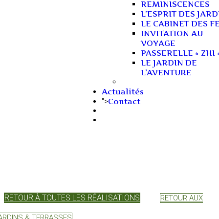
REMINISCENCES
L’ESPRIT DES JARD
LE CABINET DES F
INVITATION AU
VOYAGE
PASSERELLE « ZHI 
LE JARDIN DE
L’AVENTURE
Actualités
Contact
">
RETOUR À TOUTES LES RÉALISATIONS
RETOUR AUX
ARDINS & TERRASSES