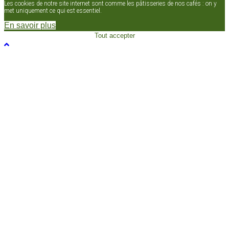
Les cookies de notre site internet sont comme les pâtisseries de nos cafés : on y
met uniquement ce qui est essentiel.
En savoir plus
Tout accepter