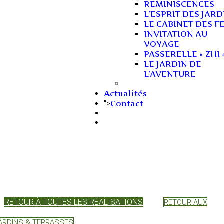
REMINISCENCES
L’ESPRIT DES JARD
LE CABINET DES F
INVITATION AU
VOYAGE
PASSERELLE « ZHI 
LE JARDIN DE
L’AVENTURE
Actualités
Contact
">
RETOUR À TOUTES LES RÉALISATIONS
RETOUR AUX
ARDINS & TERRASSES