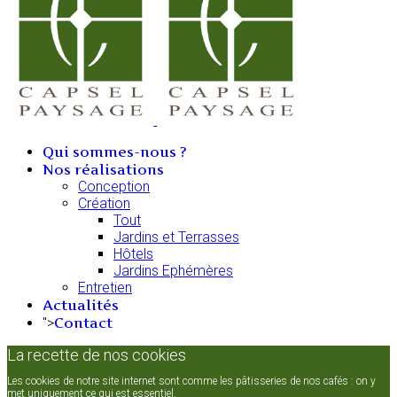
Qui sommes-nous ?
Nos réalisations
Conception
Création
Tout
Jardins et Terrasses
Hôtels
Jardins Ephémères
Entretien
Actualités
Contact
">
La recette de nos cookies
Les cookies de notre site internet sont comme les pâtisseries de nos cafés : on y
met uniquement ce qui est essentiel.